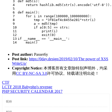
3
def md5(s):
4
    return hashlib.md5(str(s).encode('utf-8')).
5
6
def main():
7
    for i in range(100000,100000000):
8
    	tmp = "3f81ef4c8455e281"+str(i)
9
        a = md5(tmp)
10
        if a[0:5] == strs:
11
            print(i)
12
            exit(0)  
13
if __name__ == '__main__':
14
    main()
Post author:
Passer6y
Post link:
https://0day.design/2019/02/10/The power of XSS
WriteUp/
Copyright Notice:
本博客所有文章除特别声明外，均采
用
CC BY-NC-SA 3.0
许可协议。转载请注明出处！
CTF
LCTF 2018 Babyphp's revenge
PHP SECURITY CALENDAR 2017