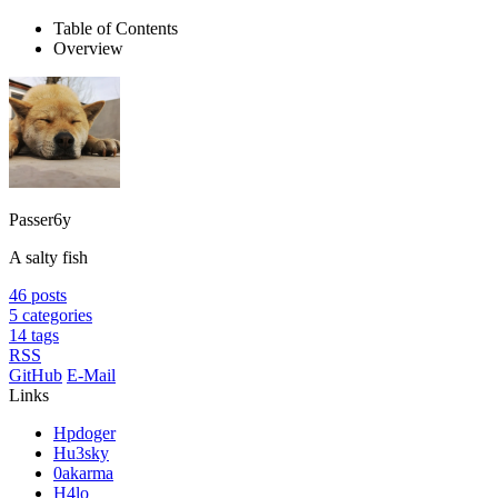
Table of Contents
Overview
Passer6y
A salty fish
46
posts
5
categories
14
tags
RSS
GitHub
E-Mail
Links
Hpdoger
Hu3sky
0akarma
H4lo