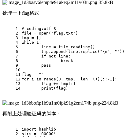
处理一下flag格式
1
# coding:utf-8
2
file = open("flag.txt")
3
tmp = []
4
while 1:
5
	line = file.readline()
6
	tmp.append(line.replace("\n", ""))
7
	if not line:
8
		break
9
	pass
10
11
flag = ""
12
for i in range(0, tmp.__len__())[::-1]:
13
	flag += tmp[i]
14
	print(flag)
再附上处理验证码的脚本：
1
import hashlib  
2
strs = '00000'