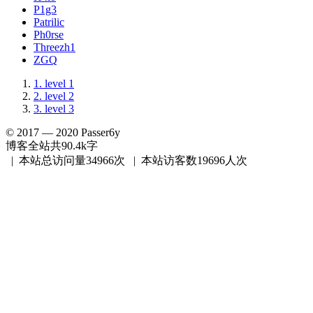
P1g3
Patrilic
Ph0rse
Threezh1
ZGQ
1.
level 1
2.
level 2
3.
level 3
© 2017 —
2020
Passer6y
博客全站共90.4k字
| 本站总访问量
34966
次
| 本站访客数
19696
人次